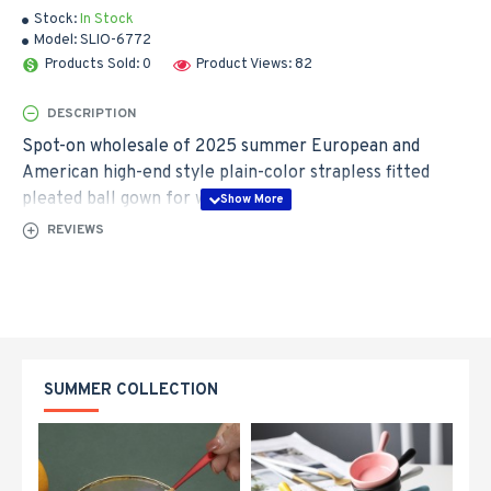
Stock:
In Stock
Model:
SLIO-6772
Products Sold: 0
Product Views: 82
DESCRIPTION
Spot-on wholesale of 2025 summer European and
American high-end style plain-color strapless fitted
pleated ball gown for women
REVIEWS
SUMMER COLLECTION