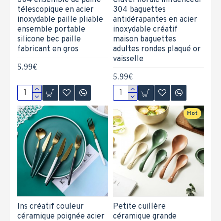
304 ensemble de paille
Clavel nordic influenceur
télescopique en acier
304 baguettes
inoxydable paille pliable
antidérapantes en acier
ensemble portable
inoxydable créatif
silicone bec paille
maison baguettes
fabricant en gros
adultes rondes plaqué or
vaisselle
5.99€
5.99€
Hot
Ins créatif couleur
Petite cuillère
céramique poignée acier
céramique grande