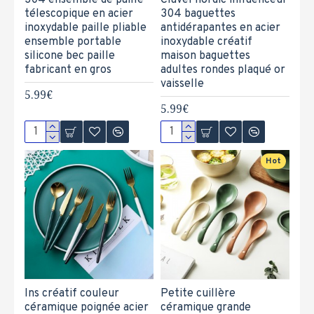
304 ensemble de paille
Clavel nordic influenceur
télescopique en acier
304 baguettes
inoxydable paille pliable
antidérapantes en acier
ensemble portable
inoxydable créatif
silicone bec paille
maison baguettes
fabricant en gros
adultes rondes plaqué or
vaisselle
5.99€
5.99€
Hot
Ins créatif couleur
Petite cuillère
céramique poignée acier
céramique grande