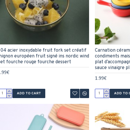
04 acier inoxydable fruit fork set créatif
Carnation cérami
ignon européen fruit signé ins nordic wind
condiments mais
et fourche rouge fourche dessert
plat d’accompag
sauce vinaigre p
.99€
1.99€
ADD TO CART
ADD TO 