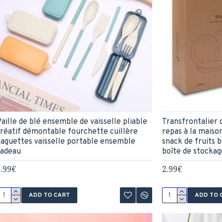
aille de blé ensemble de vaisselle pliable
Transfrontalier d
réatif démontable fourchette cuillère
repas à la maiso
aguettes vaisselle portable ensemble
snack de fruits 
cadeau
boîte de stockag
.99€
2.99€
ADD TO CART
ADD TO 