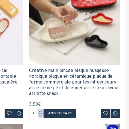
ical
Creative main pincée plaque nuageuse
portable
nordique plaque en céramique plaque de
 paupière
forme commerciale pour les influenceurs
assiette de petit déjeuner assiette à saveur
assiette snack
3.99€
ADD TO CART
New