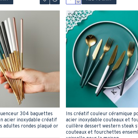
fluenceur 304 baguettes
Ins créatif couleur céramique p
n acier inoxydable créatif
acier inoxydable couteaux et fo
 adultes rondes plaqué or
cuillère dessert western steak 
couteaux et fourchettes ensem