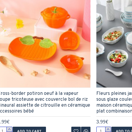
ross-border potiron oeuf à la vapeur
Fleurs pleines j
oupe tricoteuse avec couvercle bol de riz
sous glaze coule
inaural assiette de citrouille en céramique
maison céramique
ccessoires bébé
plat combinaison
.99€
3.99€
ADD TO CART
ADD TO 