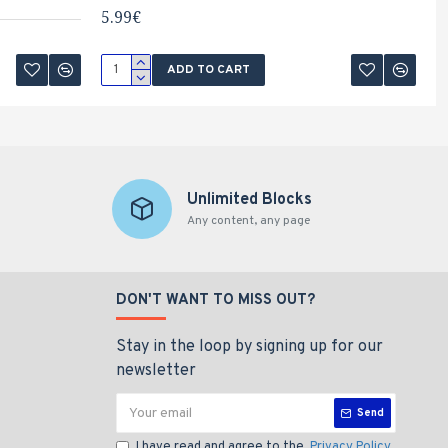
5.99€
ADD TO CART
Unlimited Blocks
Any content, any page
DON'T WANT TO MISS OUT?
Stay in the loop by signing up for our
newsletter
Send
I have read and agree to the
Privacy Policy