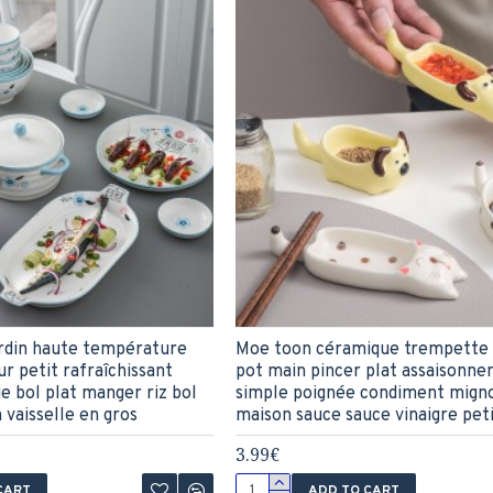
ardin haute température
Moe toon céramique trempette 
ur petit rafraîchissant
pot main pincer plat assaisonn
 bol plat manger riz bol
simple poignée condiment mign
 vaisselle en gros
maison sauce sauce vinaigre peti
3.99€
CART
ADD TO CART