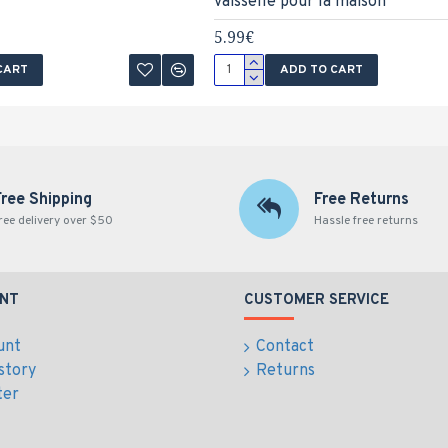
vaisselle pour la maison
5.99€
CART
ADD TO CART
Free Shipping
Free Returns
ree delivery over $50
Hassle free returns
NT
CUSTOMER SERVICE
unt
Contact
story
Returns
ter