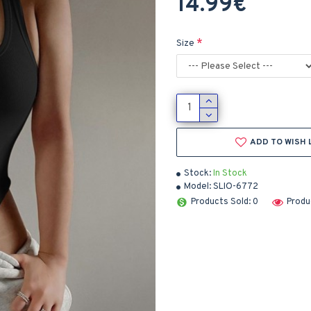
14.99€
Size
ADD TO WISH 
Stock:
In Stock
Model:
SLIO-6772
Products Sold: 0
Produ