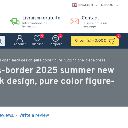
ENGLISH
€
EURO
Livraison gratuite
Contact
Informations de
Laissez-nous un
livraison
message
0
0
0
0 item(s) - 0.00€
Account
Wishlist
Compare
open-neck design, pure color figure-hugging one-piece dress
ss-border 2025 summer new
 design, pure color figure-
eviews.
-
Write a review