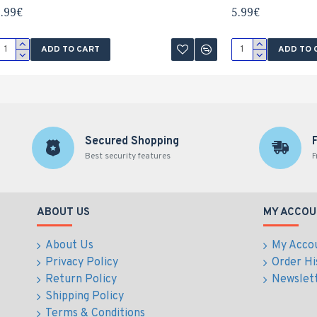
.99€
5.99€
ADD TO CART
ADD TO 
Secured Shopping
Best security features
F
ABOUT US
MY ACCOU
About Us
My Acco
Privacy Policy
Order Hi
Return Policy
Newslet
Shipping Policy
Terms & Conditions