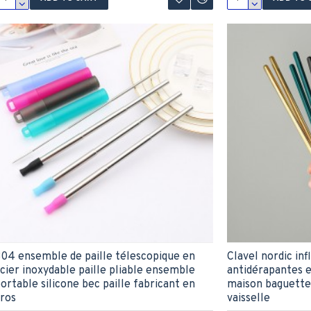
04 ensemble de paille télescopique en
Clavel nordic in
cier inoxydable paille pliable ensemble
antidérapantes e
ortable silicone bec paille fabricant en
maison baguettes
ros
vaisselle