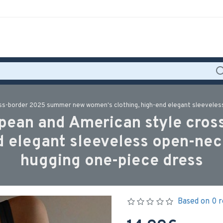
ss-border 2025 summer new women's clothing, high-end elegant sleeveless 
opean and American style cro
 elegant sleeveless open-neck
hugging one-piece dress
Based on 0 r