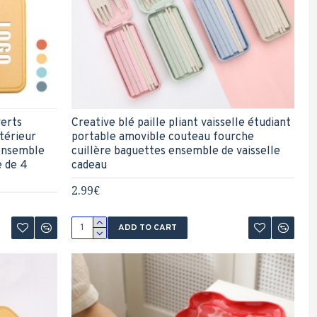
verts
Creative blé paille pliant vaisselle étudiant
térieur
portable amovible couteau fourche
 ensemble
cuillère baguettes ensemble de vaisselle
 de 4
cadeau
2.99€
ADD TO CART