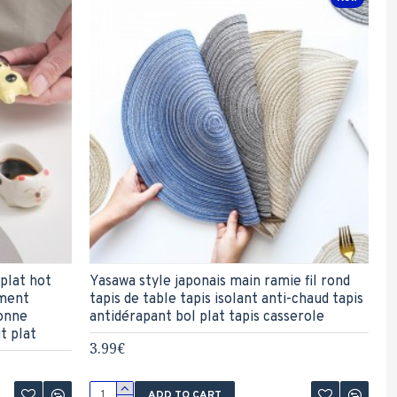
plat hot
Yasawa style japonais main ramie fil rond
ement
tapis de table tapis isolant anti-chaud tapis
onne
antidérapant bol plat tapis casserole
t plat
3.99€
ADD TO CART