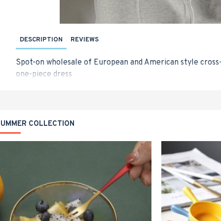
DESCRIPTION
REVIEWS
Spot-on wholesale of European and American style cross
one-piece dress
SUMMER COLLECTION