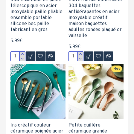
304 ensemble de paille
Clavel nordic influenceur
télescopique en acier
304 baguettes
inoxydable paille pliable
antidérapantes en acier
ensemble portable
inoxydable créatif
silicone bec paille
maison baguettes
fabricant en gros
adultes rondes plaqué or
vaisselle
5.99€
5.99€
Hot
Ins créatif couleur
Petite cuillère
céramique poignée acier
céramique grande